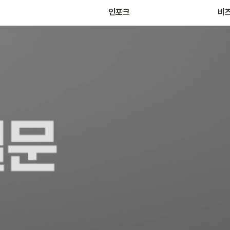
마켓
인포크
비