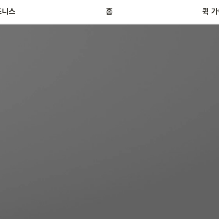
브
즈니스
홈
퀵 