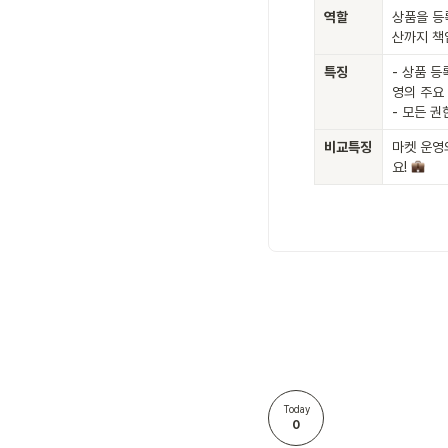
역할
상품을 등
산까지 책
특징
- 상품 등
영의 주요 
- 모든 권
비교특징
마켓 운영
요! 
Today
0