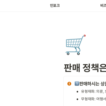
마켓
인포크
비
🛒
판매 정책은
판매하시는 상
•
유형재화: 의류, 
•
무형재화: 여행서