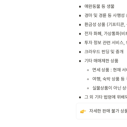
•
애완동물 등 생물 
•
경마 및 경륜 등 사행성
•
환금성 상품 (기프티콘,
•
전자 화폐, 가상통화(비트
•
투자 정보 관련 서비스,
•
크라우드 펀딩 및 중개
•
기타 매매제한 상품
◦
면세 상품 : 현재 
◦
여행, 숙박 상품 등
◦
실물상품이 아닌 상품
•
그 외 기타 법령에 위배
자세한 판매 불가 상품