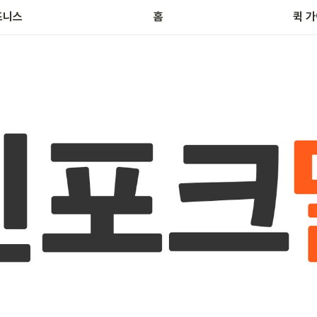
브
즈니스
홈
퀵 